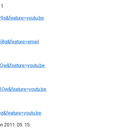
11
9s&feature=youtu.be
5Bg&feature=email
vQw&feature=youtu.be
1Qw&feature=youtu.be
g&feature=youtu.be
 2011. 05. 15.