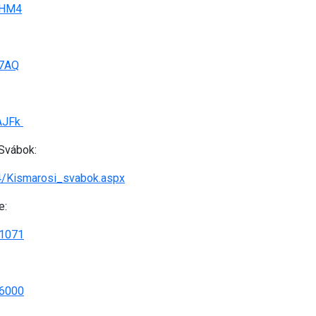
QHM4
f7AQ
AJFk
 Svábok:
14/Kismarosi_svabok.aspx
e:
51071
76000