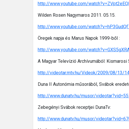
http://www.youtube.com/watch?v=ZVpt2eE
Wilden Rosen Nagymaros 2011. 05.15.
http://www.youtube.com/watch?v=hP3GudQ
Öregek napja és Marus Napok 1999-ből :
http://www.youtube.com/watch?v=GXS5gXR
A Magyar Televízió Archívumából: Kismarosi
http://videotar.mtv.hu/Videok/2009/08/13/
Duna II Autonómia műsorából, Svábok eredet
http://www.dunatv.hu/musor/videotar?vid=5
Zebegényi Svábok receptjei DunaTv:
http://www.dunatv.hu/musor/videotar?vid=6