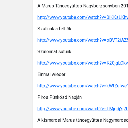
A Marus Táncegyüttes Nagybörzsönyben 20
http://www.youtube.com/watch?v=0iKKsLKhv
Szállnak a felhők
http://www.youtube.com/watch?v=oBVT2iAZ
Szalonnát sütünk
http://www.youtube.com/watch?v=K20jgLOk
Einmal wieder
http://www.youtube.com/watch?v=kWtZuIwe
Piros Pünkösd Napján
http://www.youtube.com/watch?v=LMjqdjYj7b
A kismarosi Marus táncegyüttes Nagymaroson