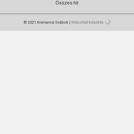
Összes hír
© 2021 Kismarosi Svábok |
Weboldal készítés