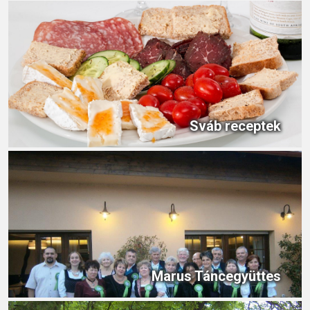
Sváb receptek
Marus Táncegyüttes