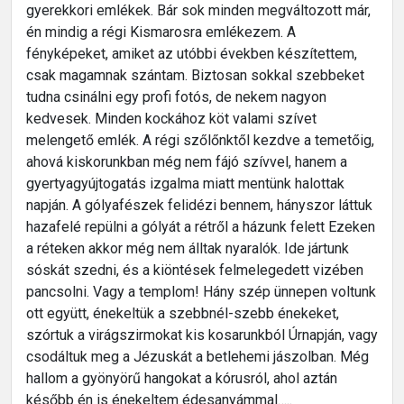
gyerekkori emlékek. Bár sok minden megváltozott már,
én mindig a régi Kismarosra emlékezem. A
fényképeket, amiket az utóbbi években készítettem,
csak magamnak szántam. Biztosan sokkal szebbeket
tudna csinálni egy profi fotós, de nekem nagyon
kedvesek. Minden kockához köt valami szívet
melengető emlék. A régi szőlőnktől kezdve a temetőig,
ahová kiskorunkban még nem fájó szívvel, hanem a
gyertyagyújtogatás izgalma miatt mentünk halottak
napján. A gólyafészek felidézi bennem, hányszor láttuk
hazafelé repülni a gólyát a rétről a házunk felett Ezeken
a réteken akkor még nem álltak nyaralók. Ide jártunk
sóskát szedni, és a kiöntések felmelegedett vizében
pancsolni. Vagy a templom! Hány szép ünnepen voltunk
ott együtt, énekeltük a szebbnél-szebb énekeket,
szórtuk a virágszirmokat kis kosarunkból Úrnapján, vagy
csodáltuk meg a Jézuskát a betlehemi jászolban. Még
hallom a gyönyörű hangokat a kórusról, ahol aztán
később én is énekeltem édesanyámmal…..